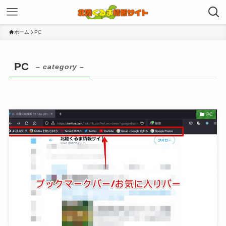
ホーム
PC
PC
– category –
PC