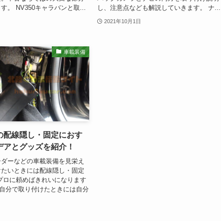
。 NV350キャラバンと取...
し、注意点なども解説していきます。 ナ...
2021年10月1日
車載装備
の配線隠し・固定におす
デアとグッズを紹介！
ーダーなどの車載装備を見栄え
けたいときには配線隠し・固定
プロに頼めばきれいになります
て自分で取り付けたときには自分
固定を行う必要があります。そ
、配線隠し・固定にお...