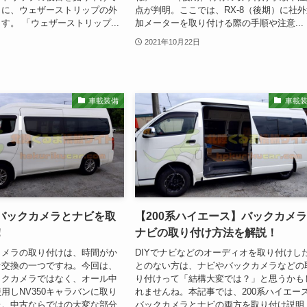
もに、ウェザーストリップの外
点が判明。ここでは、RX-8（後期）に社
す。 「ウェザーストリップ...
加メーターを取り付ける際の手順や注意...
2021年10月22日
車載装備
車載
】バックカメラとナビを取
【200系ハイエース】バックカメ
！
ナビの取り付け方法を解説！
カメラの取り付けは、時間がか
DIYでナビなどのオーディオを取り付けし
オ交換の一つですね。今回は、
とのない方は、ナビやバックカメラなどの
ックカメラではなく、オール中
り付けって「結構大変では？」と思うかも
用しNV350キャラバンに取り
れませんね。本記事では、200系ハイエー
た。中古ならではの大変な部分
バックカメラとナビの両方を取り付け説明