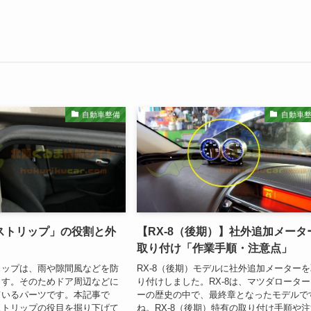
自動車整備
自動車
ストリップ」の役割と外
【RX-8（後期）】社外追加メータ
取り付け「作業手順・注意点」
リップは、雨や隙間風などを防
RX-8（後期）モデルに社外追加メーター
ます。そのためドア周辺などに
り付けしました。RX-8は、マツダロータ
ているパーツです。本記事で
ーの歴史の中で、最終章となったモデルで
ストリップの役目を掘り下げて
ね。RX-8（後期）特有の取り付け手順や