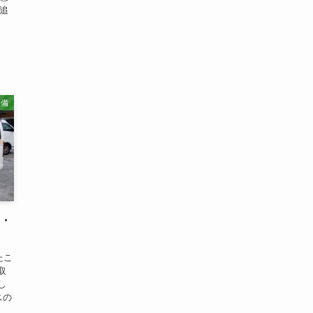
外追
装備
ラ・
たこ
取
し
スの