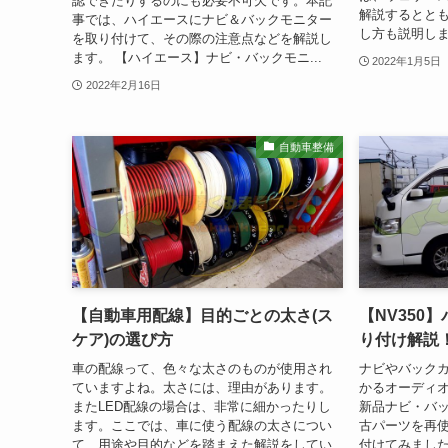
認できたりするのにも必要不可欠です。本記
解説するとと
事では、ハイエースにナビ＆バックモニター
し方も説明しま
を取り付けて、その際の注意点などを解説し
ます。 【ハイエース】ナビ・バックモニ...
2022年1月5日
2022年2月16日
自動車整備
【自動車用配線】目的ごとの太さ(ス
【NV350
ケア)の選び方
り付け解説
車の配線って、色々な太さのものが使用され
ナビやバック
ていますよね。太さには、理由があります。
かるオーディ
またLED配線の場合は、非常に細かったりし
新品ナビ・バ
ます。ここでは、車に使う配線の太さについ
古パーツを再使
て、用途や目的などを踏まえた解説をしてい
付けてみまし