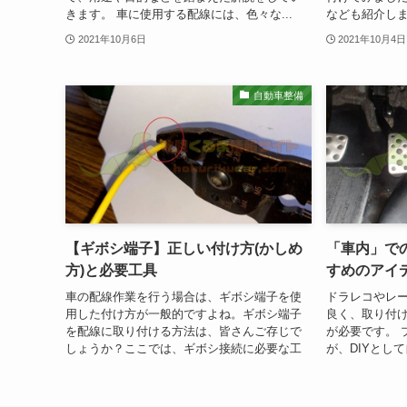
きます。 車に使用する配線には、色々な...
なども紹介します
2021年10月6日
2021年10月4日
自動車整備
【ギボシ端子】正しい付け方(かしめ
「車内」で
方)と必要工具
すめのアイ
車の配線作業を行う場合は、ギボシ端子を使
ドラレコやレ
用した付け方が一般的ですよね。ギボシ端子
良く、取り付
を配線に取り付ける方法は、皆さんご存じで
が必要です。 
しょうか？ここでは、ギボシ接続に必要な工
が、DIYとし
具などの紹介、実際のギボシ端子作成手順・
で配線隠し・
注意点などを説明します。 車のギボシ端...
こで本記事では