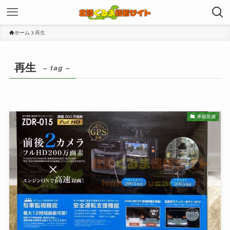
ホーム
再生
再生
– tag –
車載装備