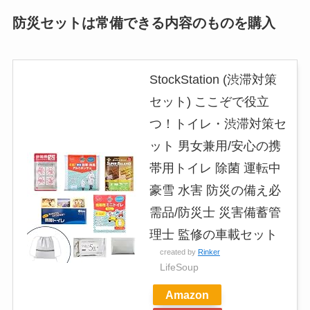
防災セットは常備できる内容のものを購入
StockStation (渋滞対策
セット) ここぞで役立
つ！トイレ・渋滞対策セ
ット 男女兼用/安心の携
帯用トイレ 除菌 運転中
豪雪 水害 防災の備え必
需品/防災士 災害備蓄管
理士 監修の車載セット
created by
Rinker
LifeSoup
Amazon