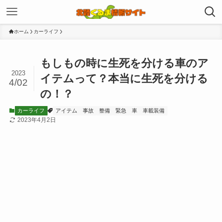
ホーム
カーライフ
もしもの時に生死を分ける車のア
2023
イテムって？本当に生死を分ける
4/02
の！？
カーライフ
アイテム
事故
整備
緊急
車
車載装備
2023年4月2日