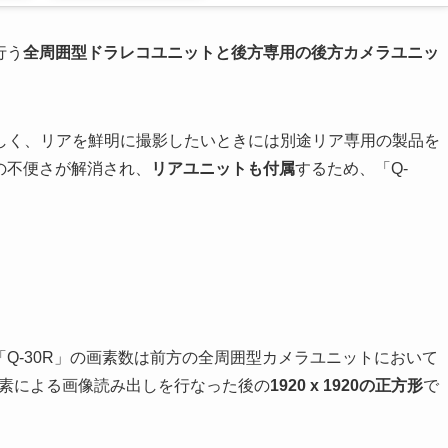
行う
全
周囲
型ドラレコユニットと後方専用の後方カメラユニッ
しく、リアを鮮明に撮影したいときには別途リア専用の製品を
この不便さが解消され、
リアユニットも付属
するため、「Q-
「Q-30R」の画素数は前方の全周囲型カメラユニットにおいて
画素による画像読み出しを行なった後の
1920 x 1920の正方形
で