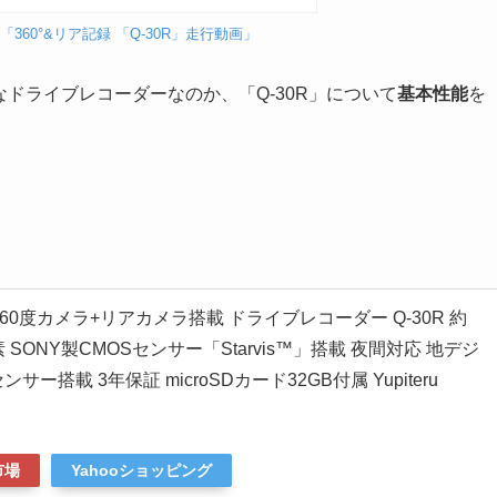
nnel 「360°&リア記録 「Q-30R」走行動画」
なドライブレコーダーなのか、「Q-30R」について
基本性能
を
60度カメラ+リアカメラ搭載 ドライブレコーダー Q-30R 約
画素 SONY製CMOSセンサー「Starvis™」搭載 夜間対応 地デジ
サー搭載 3年保証 microSDカード32GB付属 Yupiteru
市場
Yahooショッピング