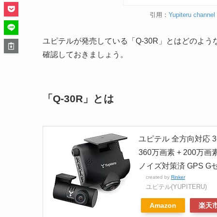
引用：
Yupiteru cha
ユピテルが発売している「Q-30R」とはどのよう
確認しておきましょう。
「Q-30R」とは
ユピテル 全方向対応 3
360万画素 + 200万
ノイズ対策済 GPS Gセン
created by
Rinker
ユピテル(YUPITERU)
Amazon
楽天