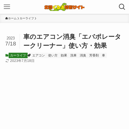
ホーム
カーライフ
車のエアコン消臭「エバポレータ
2023
7/18
ークリーナー」使い方・効果
カーライフ
エアコン
使い方
効果
洗車
消臭
芳香剤
車
2023年7月18日