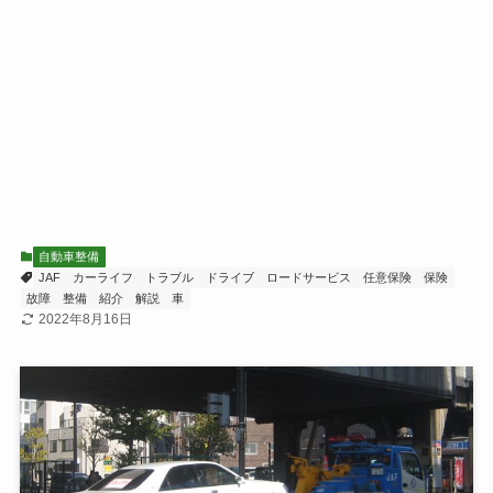
自動車整備
JAF
カーライフ
トラブル
ドライブ
ロードサービス
任意保険
保険
故障
整備
紹介
解説
車
2022年8月16日