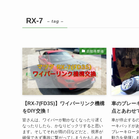
RX-7
– tag –
自動車整備
【RX-7(FD3S)】ワイパーリンク機構
車のブレー
をDIY交換！
点とあわせ
皆さんは、ワイパーが動かなくなったり遅く
車が停止する
なったりしたら、かなりビックリすると思い
ーキパッドが
ます。そしてそれが雨の日などだと、視界が
ブレーキロー
確保できず事故に繋がってしまうかもしれま
動力を発揮し