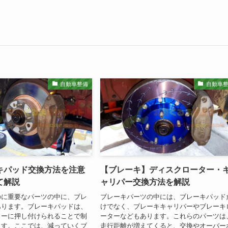
自動車整備
自動車
キパッド交換方法を注意
【ブレーキ】ディスクローター・
て解説
ャリパー交換方法を解説
のに重要なパーツの中に、ブレ
ブレーキパーツの中には、ブレーキパッド
あります。ブレーキパッドは、
けでなく、ブレーキキャリパーやブレーキ
ターに押し付けられることで制
ーターなどもあります。これらのパーツは
ます。ここでは、減っていくブ
走行距離が増えてくると、交換やオーバー