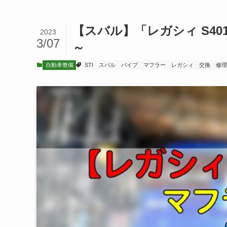
【スバル】「レガシィ S401
2023
3/07
～
自動車整備
STI
スバル
パイプ
マフラー
レガシィ
交換
修理