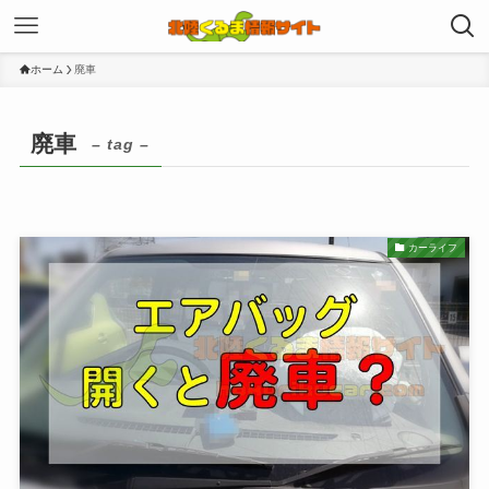
ホーム
廃車
廃車
– tag –
カーライフ