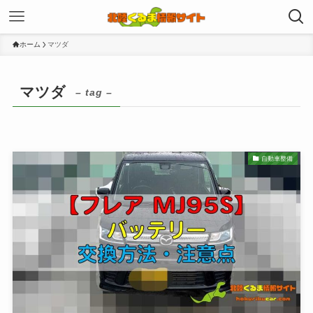
ホーム
マツダ
マツダ
– tag –
自動車整備