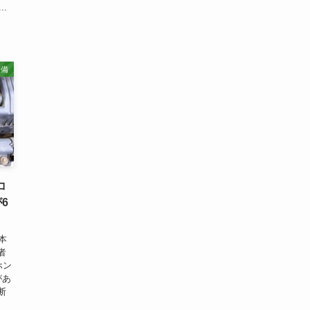
.
整備
コ
6
本
者
ホン
があ
断