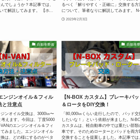
なんでしょうか？本記事では、
るべく「解りやすく・正確に」交換する方
いて解説してみます。 【ホ...
について、筆者なりに解説してみます。 N-.
2023年2月3日
自動車整備
自動車
】エンジンオイル＆フィル
【N-BOX カスタム】ブレーキパッ
法と注意点
＆ロータをDIY交換！
ジンオイル交換は、3000㎞〜
「80,000㎞くらい走行したので、パッド交
と考えます。今回は、丁度5000
したいな！」という依頼が来ました。N-BO
-VANのエンジンオイル＆フィ
カスタムは、軽自動車の中では重たい部類
してみました。エンジンオイル
車です。そのためローターとパッドを両方D
交換は、どの様にするのがベタ
交換することを提案しました。本記事では