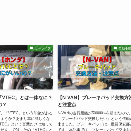
カーライフ
自動車
VTEC」とは一体なに？
【N-VAN】ブレーキパッド交換方
の？
と注意点
、「VTEC」という印象がある
N-VANの走行距離が50000㎞を超えたので
しょうか？あまり車に詳しくな
「ブレーキパッド交換したい」という依頼
TEC」という言葉だけは知って
来ました。ブレーキパッドは、重要保安部
せん。では、その「VTEC」と
です。本記事では、ブレーキパッド交換を