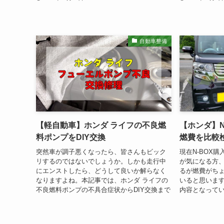
自動車整備
【軽自動車】ホンダ ライフの不良燃
【ホンダ】N
料ポンプをDIY交換
燃費を比較
突然車が調子悪くなったら、皆さんもビック
現在N-BOX
リするのではないでしょうか。しかも走行中
が気になる方、
にエンストしたら、どうして良いか解らなく
るが燃費がち
なりますよね。本記事では、ホンダ ライフの
いると思いま
不良燃料ポンプの不具合症状からDIY交換まで
内容となって
を解説してみます。 ホンダ ライフ燃...
たらなと思いま
2WD...
2022年6月12日
2021年9月2日