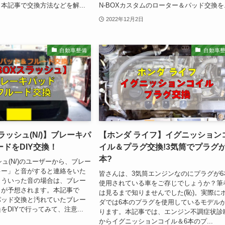
本記事で交換方法などを解...
N-BOXカスタムのローター＆パッド交換を..
2022年12月2日
自動車整備
自動車
スラッシュ(N/)】ブレーキパ
【ホンダ ライフ】イグニッション
ドをDIY交換！
イル＆プラグ交換!3気筒でプラグが
本?
シュ(N/)のユーザーから、ブレー
キー」と音がすると連絡をいた
皆さんは、3気筒エンジンなのにプラグが6
こういった音の場合は、ブレー
使用されている車をご存じでしょうか？筆
りが予想されます。本記事で
は見るまで知りませんでした(恥)。実際に
パッド交換と汚れていたブレー
ダでは6本のプラグを使用しているモデル
DIYで行ってみて、注意...
ります。本記事では、エンジン不調症状診
からイグニッションコイル＆6本のプ...