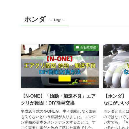
ホンダ
– tag –
自動車整備
【N-ONE】「始動・加速不良」エア
【ホンダ】「
クリが原因！DIY簡単交換
なにがいい
平成28年式のN-ONEが、中々始動しなく加速
ホンダと言えば
も良くないという相談が入りました。エンジ
のではないで
ン稼働の基本をメンテナンスすることは、す
い方でも、「V
ごく重要な事だと改めて感じた事例でした。
いるかもしれま