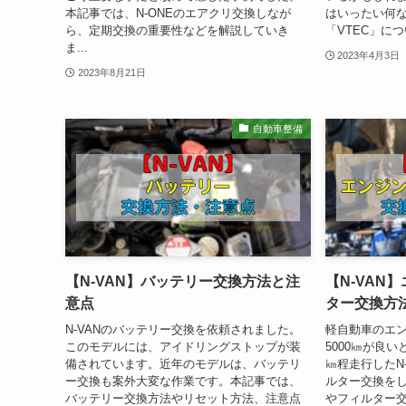
本記事では、N-ONEのエアクリ交換しなが
はいったい何
ら、定期交換の重要性などを解説していき
「VTEC」につ
ま...
2023年4月3日
2023年8月21日
自動車整備
【N-VAN】バッテリー交換方法と注
【N-VAN
意点
ター交換方
N-VANのバッテリー交換を依頼されました。
軽自動車のエン
このモデルには、アイドリングストップが装
5000㎞が良い
備されています。近年のモデルは、バッテリ
㎞程走行したN
ー交換も案外大変な作業です。本記事では、
ルター交換を
バッテリー交換方法やリセット方法、注意点
やフィルター