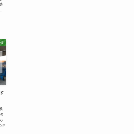
法
..
整備
ド
換
X
の
IY
、