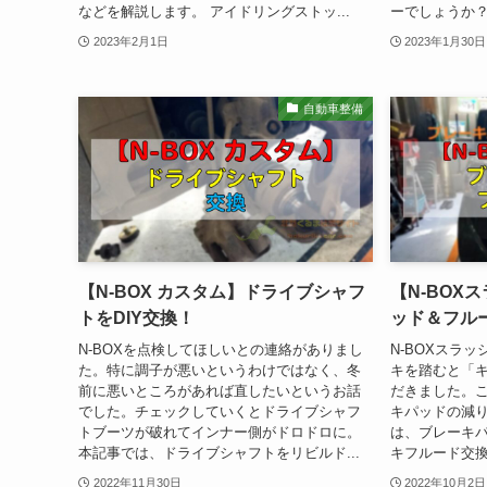
などを解説します。 アイドリングストッ...
ーでしょうか？
2023年2月1日
2023年1月30日
自動車整備
【N-BOX カスタム】ドライブシャフ
【N-BOX
トをDIY交換！
ッド＆フルー
N-BOXを点検してほしいとの連絡がありまし
N-BOXスラッ
た。特に調子が悪いというわけではなく、冬
キを踏むと「
前に悪いところがあれば直したいというお話
だきました。
でした。チェックしていくとドライブシャフ
キパッドの減
トブーツが破れてインナー側がドロドロに。
は、ブレーキ
本記事では、ドライブシャフトをリビルド...
キフルード交換を
2022年11月30日
2022年10月2日