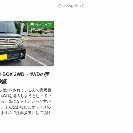
2022年7月17日
カーライフ
-BOX 2WD・4WDの実
検証
購入検討をされている方で実燃費
4WDを購入しようと思ってい
ょっと気になる！といった方が
す。そんなあなたにオススメの
いますので是非参考にして頂け
す。 【ホンダ】N-BOX